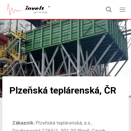
Plzeňská teplárenská, ČR
Zákazník:
Plzeňská teplárenská, a.s.,
Doubravecká 2760/1, 301 00 Plzeň, Czech