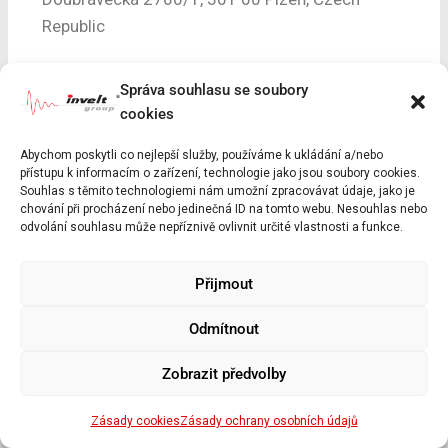
Republic
INVELT SERVIS ve spolupráci s INVELT ELETKRO
Správa souhlasu se soubory
a INVELT ENERGO v období od 8/2020
cookies
do 12/2021 dodal formou „na klíč“ novou
Abychom poskytli co nejlepší služby, používáme k ukládání a/nebo
technologii na dopravu biomasy kotle K6.
přístupu k informacím o zařízení, technologie jako jsou soubory cookies.
Souhlas s těmito technologiemi nám umožní zpracovávat údaje, jako je
chování při procházení nebo jedinečná ID na tomto webu. Nesouhlas nebo
Více informací – viz produktový list níže.
odvolání souhlasu může nepříznivě ovlivnit určité vlastnosti a funkce.
produktový list
Přijmout
Odmítnout
Zobrazit předvolby
© 2026 INVELT GROUP
Zásady cookies
Zásady ochrany osobních údajů